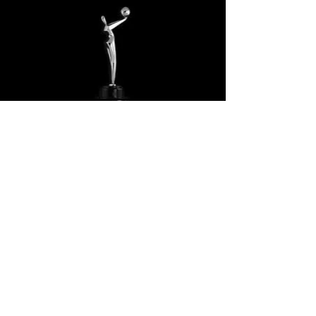
PROYECTOS A FUTURO
Las siguientes propuestas son
conceptos que CANAL F10 podría
desarrollar junto a la marca del Actor.
Ahora con los avances tecnológicos es
posible tener al actor como imagen de
algún programa o segmento desde
Los Angeles California.