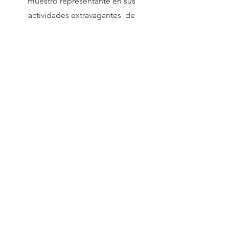
muestro representante en sus
actividades extravagantes de
tendencias modernas en California, en
las alfombras rojas y que con su
conocimiento artístico gracias a la
Maestría (MFA) de la Universidad de
California podamos realmente hablar
de las películas y obras artísticas con
una perspectiva académica.